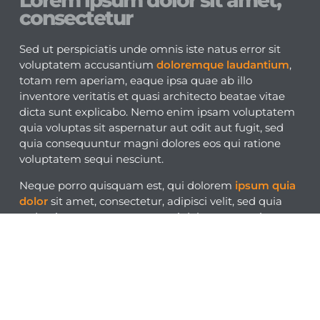
Lorem ipsum dolor sit amet,
consectetur
Sed ut perspiciatis unde omnis iste natus error sit
voluptatem accusantium
doloremque laudantium
,
totam rem aperiam, eaque ipsa quae ab illo
inventore veritatis et quasi architecto beatae vitae
dicta sunt explicabo. Nemo enim ipsam voluptatem
quia voluptas sit aspernatur aut odit aut fugit, sed
quia consequuntur magni dolores eos qui ratione
voluptatem sequi nesciunt.
Neque porro quisquam est, qui dolorem
ipsum quia
dolor
sit amet, consectetur, adipisci velit, sed quia
sed quia consequuntur magni dolores eos qui
ratione voluptatem sequi nesciunt.
Facebook
Lorem ipsum dolor sit amet, consectetur adipiscing
elit. Ut elit tellus, luctus nec ullamcorper mattis,