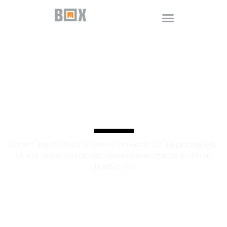
Websites
Lorem ipsum dolor sit amet, consectetur adipiscing elit.
Ut elit tellus, luctus nec ullamcorper mattis, pulvinar
dapibus leo.